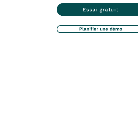
Essai gratuit
Planifier une démo
Accueil
Solutions
Fonctionnalités
Planifier une démo
Nouvelles et blogue
Soutien aux partenaires