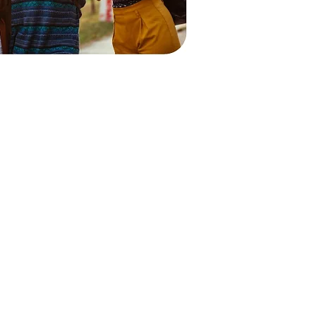
1 866-996-2174
hi@driftscape.com
617, rue Glasgow.
Kitchener, Ontario
Canada
N2M 2N6